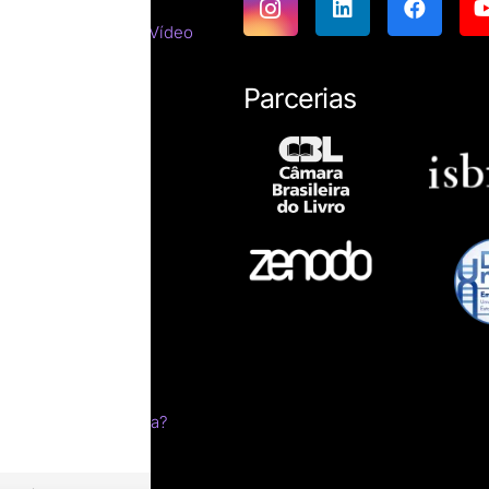
emáticas
tes do Cinema e do Vídeo
tirracista
ara estrangeiros
Parcerias
ssicas
resumos
íficas
ro impresso?
esumo
ica
s
m sonho
livro
 edital pela Letraria?
a?
ção
orial