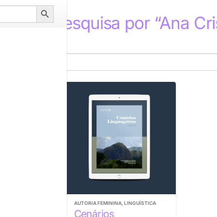
Search
dos da pesquisa por “Ana Cri
Button
A
,
EDUCAÇÃO
,
AUTORIA FEMININA
,
LINGUÍSTICA
RRACISTA
Cenários