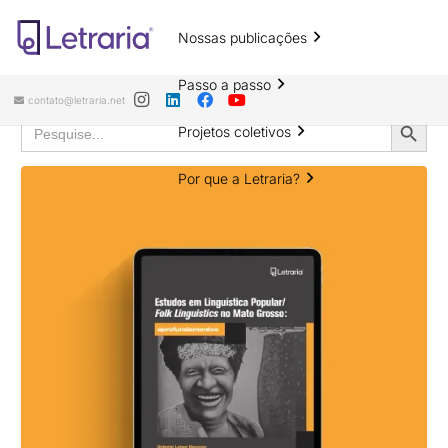
Resultados da pesquisa por
Nossas publicações
“Ellen Gomes da Silva”
Passo a passo
contato@letraria.net
Search
Search
Projetos coletivos
for:
Button
Por que a Letraria?