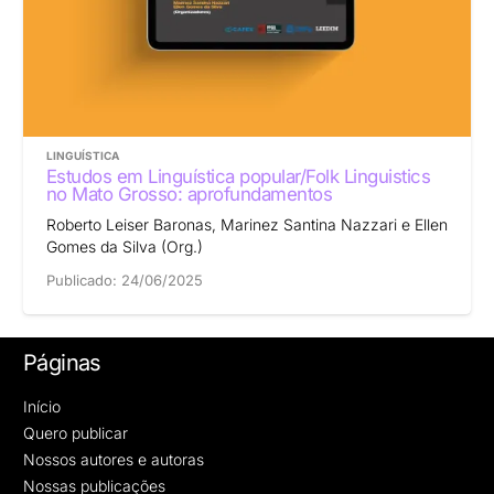
LINGUÍSTICA
Estudos em Linguística popular/Folk Linguistics
no Mato Grosso: aprofundamentos
Roberto Leiser Baronas, Marinez Santina Nazzari e Ellen
Gomes da Silva (Org.)
Publicado:
24/06/2025
Páginas
Início
Quero publicar
Nossos autores e autoras
Nossas publicações