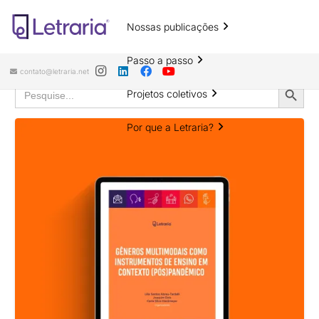
Resultados da pesquisa por
Nossas publicações
“Joaquim Dolz”
Passo a passo
contato@letraria.net
Search
Search
Projetos coletivos
for:
Button
Por que a Letraria?