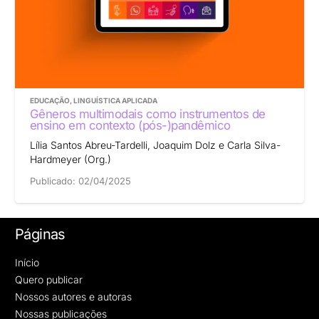
EDUCAÇÃO
,
LINGUÍSTICA APLICADA
Gêneros multimodais como instrumentos de
ensino em contexto (pós-)pandêmico
Lília Santos Abreu-Tardelli, Joaquim Dolz e Carla Silva-
Hardmeyer (Org.)
Publicado:
02/04/2025
Páginas
Início
Quero publicar
Nossos autores e autoras
Nossas publicações