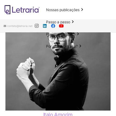
Nossas publicações
Passo a passo
contato@letraria.net
Projetos coletivos
Por que a Letraria?
Italo Amorim