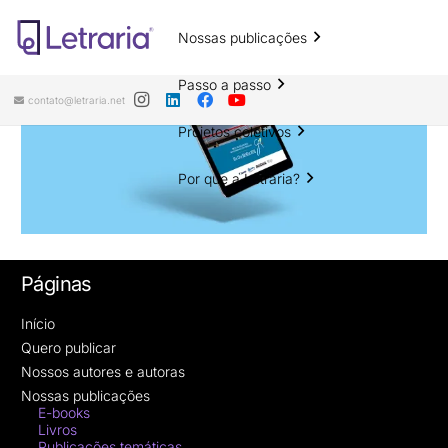
Nossas publicações
Passo a passo
contato@letraria.net
Projetos coletivos
Por que a Letraria?
Páginas
Início
Quero publicar
Nossos autores e autoras
Nossas publicações
E-books
Livros
Publicações temáticas