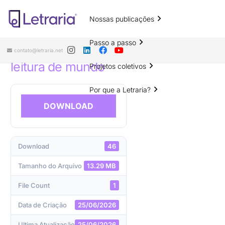
Nossas publicações
A Educação pública básica, a
universidade, a política o direito e o
Passo a passo
pensamento de Paulo Freire na
contato@letraria.net
leitura de mundo
Projetos coletivos
Por que a Letraria?
DOWNLOAD
Download
46
Tamanho do Arquivo
13.29 MB
File Count
1
Data de Criação
25/06/2026
Ultima Atualização
25/06/2026