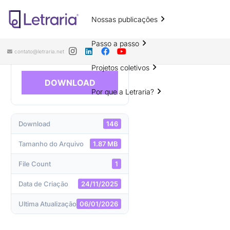
Nossas publicações
A Formação Crítico-Reflexiva na
Docência em Letras
Passo a passo
contato@letraria.net
Projetos coletivos
DOWNLOAD
Por que a Letraria?
Download
146
Tamanho do Arquivo
1.87 MB
File Count
1
Data de Criação
24/11/2025
Ultima Atualização
06/01/2026