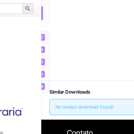
Search
Button
NLOAD
607
3.64 MB
1
02/04/2020
05/01/2026
Similar Downloads
No related download found!
Contato
io