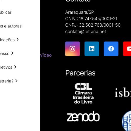
Araraquara/SP
blicar
CNPJ: 18.747.545/0001-21
CNPJ: 32.502.768/0001-50
s e autoras
e autoras
contato@letraria.net
ões
icações
emáticas
passo
tes do Cinema e do Vídeo
tirracista
letivos
ara estrangeiros
Parcerias
ssicas
etraria?
resumos
íficas
ro impresso?
esumo