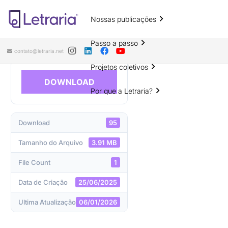
Nossas publicações
Amor de avó é assim, feito touca de
cetim
Passo a passo
contato@letraria.net
Projetos coletivos
DOWNLOAD
Por que a Letraria?
Download
95
Tamanho do Arquivo
3.91 MB
File Count
1
Data de Criação
25/06/2025
Ultima Atualização
06/01/2026