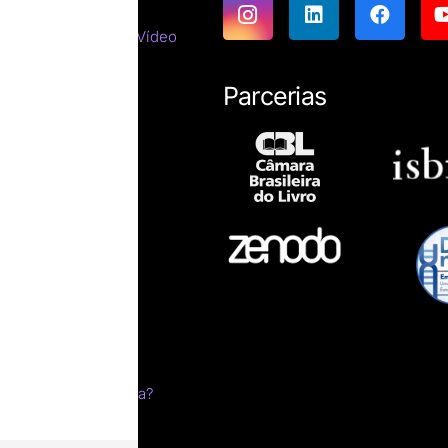
emáticas
tes do Cinema e do Vídeo
tirracista
ara estrangeiros
Parcerias
ssicas
resumos
íficas
ro impresso?
esumo
ica
s
m sonho
livro
 edital pela Letraria?
a?
ção