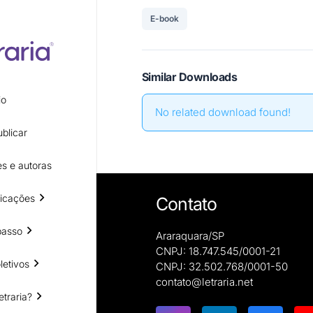
E-book
Similar Downloads
io
No related download found!
blicar
s e autoras
icações
Contato
passo
Araraquara/SP
CNPJ: 18.747.545/0001-21
letivos
CNPJ: 32.502.768/0001-50
e autoras
contato@letraria.net
ões
etraria?