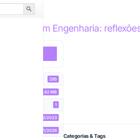
Search
Button
formação em Engenharia: reflexõe
DOWNLOAD
295
uivo
9.82 MB
1
13/02/2023
ão
06/01/2026
Categorias & Tags