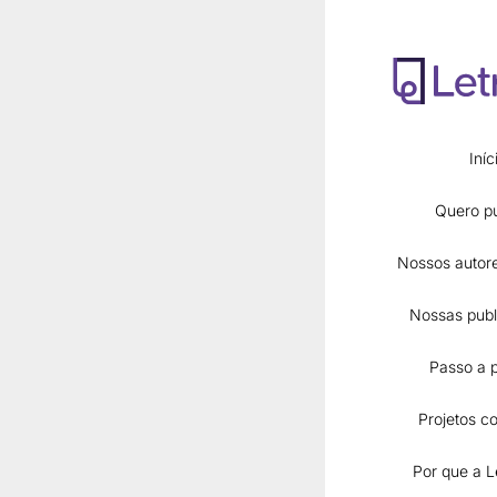
Iníc
Quero pu
Nossos autore
Nossas publ
Páginas
Passo a 
Início
Quero publicar
Projetos co
Nossos autores 
Nossas publicaç
Por que a L
E-books