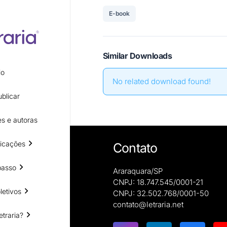
E-book
Similar Downloads
io
No related download found!
blicar
s e autoras
icações
Contato
passo
Araraquara/SP
CNPJ: 18.747.545/0001-21
letivos
CNPJ: 32.502.768/0001-50
e autoras
contato@letraria.net
ões
etraria?