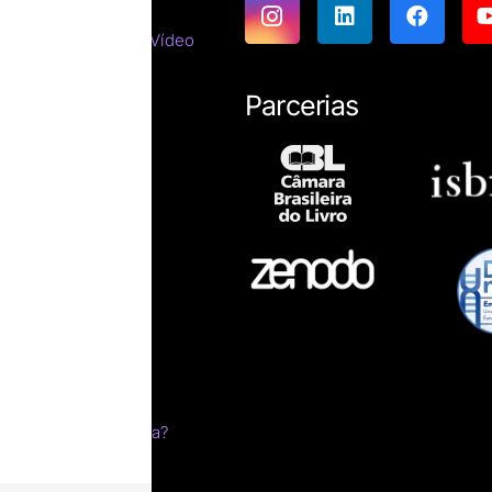
emáticas
tes do Cinema e do Vídeo
tirracista
ara estrangeiros
Parcerias
ssicas
resumos
íficas
ro impresso?
esumo
ica
s
m sonho
livro
 edital pela Letraria?
a?
ção