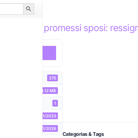
Search
Button
ações de I promessi sposi: ressig
DOWNLOAD
275
uivo
10.12 MB
1
17/01/2023
ão
06/01/2026
Categorias & Tags