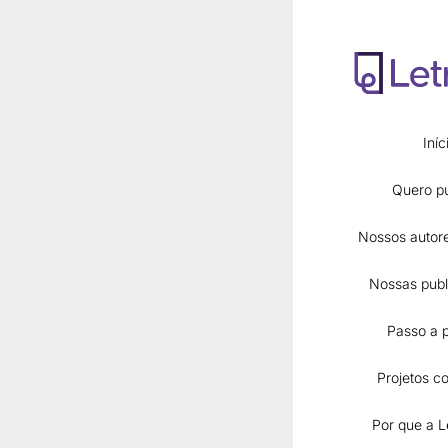
Iníc
Quero pu
Nossos autore
Nossas publ
Páginas
Passo a 
Início
Quero publicar
Projetos co
Nossos autores 
Nossas publicaç
Por que a L
E-books