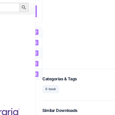
Search
Button
NLOAD
947
2.34 MB
1
19/05/2021
05/01/2026
Categorias & Tags
E-book
Similar Downloads