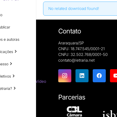
No related download found!
io
blicar
Contato
s e autoras
Araraquara/SP
CNPJ: 18.747.545/0001-21
icações
CNPJ: 32.502.768/0001-50
e autoras
contato@letraria.net
ões
passo
letivos
emáticas
tes do Cinema e do Vídeo
etraria?
tirracista
ara estrangeiros
Parcerias
ssicas
resumos
íficas