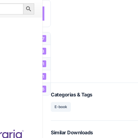
Search
Button
NLOAD
567
3.12 MB
1
05/08/2021
05/01/2026
Categorias & Tags
E-book
Similar Downloads