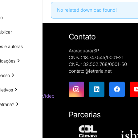
No related download found!
io
blicar
Contato
s e autoras
Araraquara/SP
CNPJ: 18.747.545/0001-21
icações
CNPJ: 32.502.768/0001-50
e autoras
contato@letraria.net
ões
passo
letivos
emáticas
tes do Cinema e do Vídeo
etraria?
tirracista
ara estrangeiros
Parcerias
ssicas
resumos
íficas