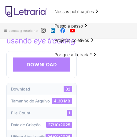
Nossas publicações
Atenção e acurácia lexical na
aprendizagem de inglês por alunos
Passo a passo
com autismo: um estudo preliminar
contato@letraria.net
usando
eye tracking
Projetos coletivos
Por que a Letraria?
DOWNLOAD
Download
82
Tamanho do Arquivo
4.30 MB
File Count
1
Data de Criação
27/10/2025
Ultima Atualização
06/01/2026