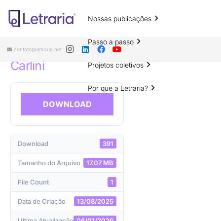
Nossas publicações
COTECANN – Congresso sobre o
uso terapêutico de
Cannabis sativa
Passo a passo
L. Prof. Elisaldo Luiz de Araújo
contato@letraria.net
Carlini
Projetos coletivos
Por que a Letraria?
DOWNLOAD
Download
391
Tamanho do Arquivo
17.07 MB
File Count
1
Data de Criação
13/08/2025
Ultima Atualização
06/01/2026