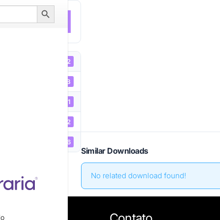
Search
Button
NLOAD
722
13.31 MB
1
04/02/2022
05/01/2026
Similar Downloads
No related download found!
Contato
io