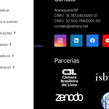
Araraquara/SP
blicar
CNPJ: 18.747.545/0001-21
CNPJ: 32.502.768/0001-50
s e autoras
e autoras
contato@letraria.net
ões
icações
emáticas
passo
tes do Cinema e do Vídeo
tirracista
letivos
ara estrangeiros
Parcerias
ssicas
etraria?
resumos
íficas
ro impresso?
esumo