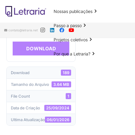
Nossas publicações
Educações: territórios outros de
pesquisa
Passo a passo
contato@letraria.net
Projetos coletivos
DOWNLOAD
Por que a Letraria?
Download
189
Tamanho do Arquivo
3.64 MB
File Count
1
Data de Criação
25/09/2024
Ultima Atualização
06/01/2026