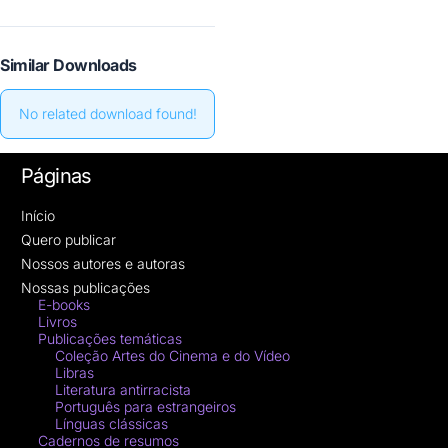
Similar Downloads
No related download found!
Páginas
Início
Quero publicar
Nossos autores e autoras
Nossas publicações
E-books
Livros
Publicações temáticas
Coleção Artes do Cinema e do Vídeo
Libras
Literatura antirracista
Português para estrangeiros
Línguas clássicas
Cadernos de resumos