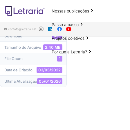
Nossas publicações
DOWNLOAD
Passo a passo
contato@letraria.net
Download
441
Projetos coletivos
Tamanho do Arquivo
2.40 MB
Por que a Letraria?
File Count
1
Data de Criação
03/05/2022
Ultima Atualização
05/01/2026