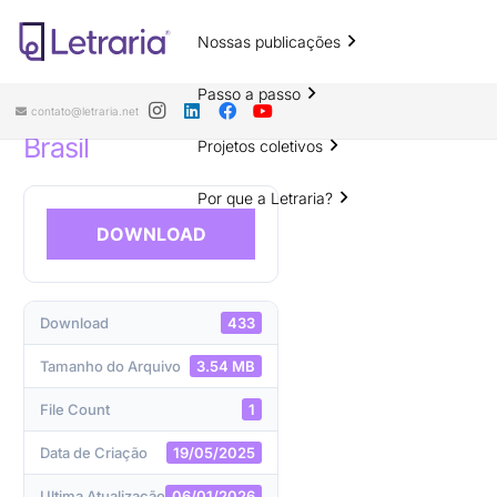
Nossas publicações
Formação inicial e continuada de
professores de Português Língua
Passo a passo
Estrangeira/Segunda Língua no
contato@letraria.net
Brasil
Projetos coletivos
Por que a Letraria?
DOWNLOAD
Download
433
Tamanho do Arquivo
3.54 MB
File Count
1
Data de Criação
19/05/2025
Ultima Atualização
06/01/2026