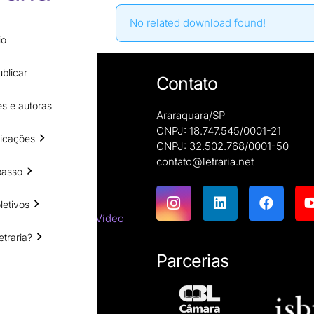
No related download found!
io
blicar
Contato
s e autoras
Araraquara/SP
CNPJ: 18.747.545/0001-21
icações
CNPJ: 32.502.768/0001-50
e autoras
contato@letraria.net
ões
passo
letivos
emáticas
tes do Cinema e do Vídeo
etraria?
tirracista
ara estrangeiros
Parcerias
ssicas
resumos
íficas