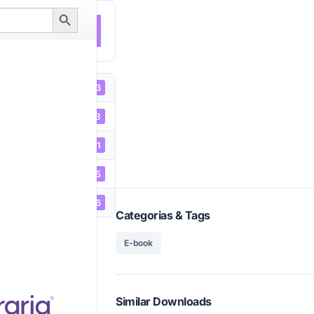
Search
Button
NLOAD
1723
1.91 MB
1
28/12/2015
05/01/2026
Categorias & Tags
E-book
Similar Downloads