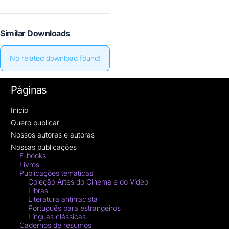
Similar Downloads
No related download found!
Páginas
Início
Quero publicar
Nossos autores e autoras
Nossas publicações
E-books
Livros
Publicações temáticas
Coleção Artes do Cinema e do Vídeo
Libras
Literatura antirracista
Português para estrangeiros
Línguas clássicas
Cadernos de resumos