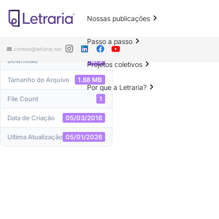
Nossas publicações
DOWNLOAD
Passo a passo
contato@letraria.net
Download
875
Projetos coletivos
Tamanho do Arquivo
1.88 MB
Por que a Letraria?
File Count
1
Data de Criação
05/03/2016
Ultima Atualização
05/01/2026