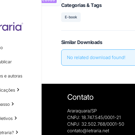
Categorias & Tags
E-book
Similar Downloads
io
No related download found!
blicar
s e autoras
icações
Contato
passo
Araraquara/SP
CNPJ: 18.747.545/0001-21
letivos
CNPJ: 32.502.768/0001-50
e autoras
contato@letraria.net
etraria?
ões