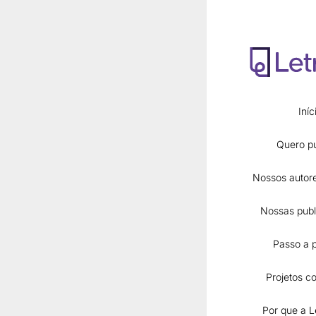
Iníc
Quero pu
Nossos autore
Nossas publ
Páginas
Passo a 
Início
Quero publicar
Projetos co
Nossos autores 
Por que a L
Nossas publicaç