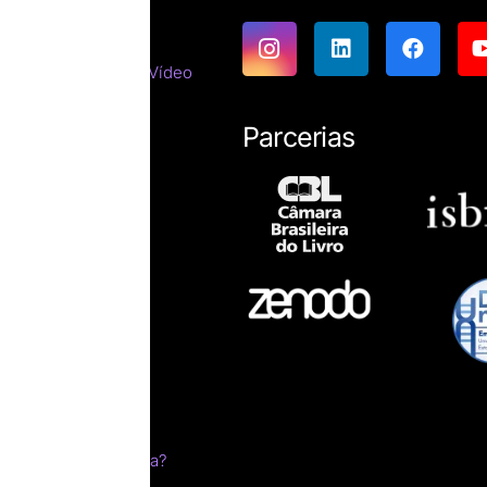
emáticas
tes do Cinema e do Vídeo
tirracista
ara estrangeiros
Parcerias
ssicas
resumos
íficas
ro impresso?
esumo
ica
s
m sonho
livro
 edital pela Letraria?