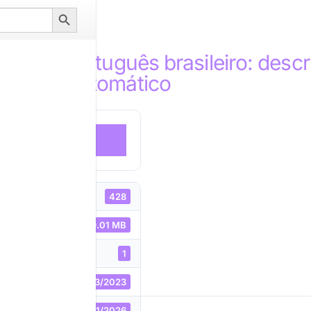
Search
Button
dar em português brasileiro: descr
amento automático
DOWNLOAD
428
uivo
9.01 MB
1
13/03/2023
ão
06/01/2026