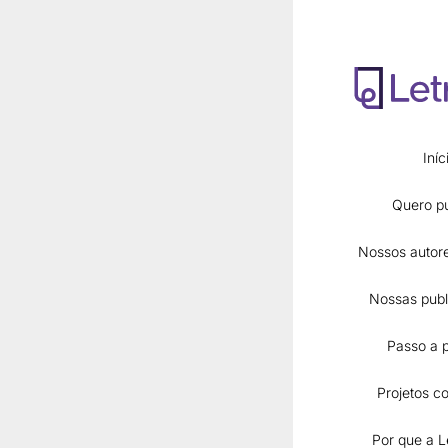
Iníc
Quero pu
Nossos autore
Nossas publ
Páginas
Passo a 
Início
Quero publicar
Projetos co
Nossos autores 
Por que a L
Nossas publicaç