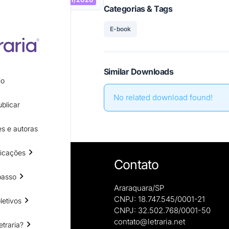
Categorias & Tags
E-book
Similar Downloads
io
No related download found!
blicar
s e autoras
icações
Contato
passo
Araraquara/SP
CNPJ: 18.747.545/0001-21
letivos
CNPJ: 32.502.768/0001-50
e autoras
contato@letraria.net
etraria?
ões