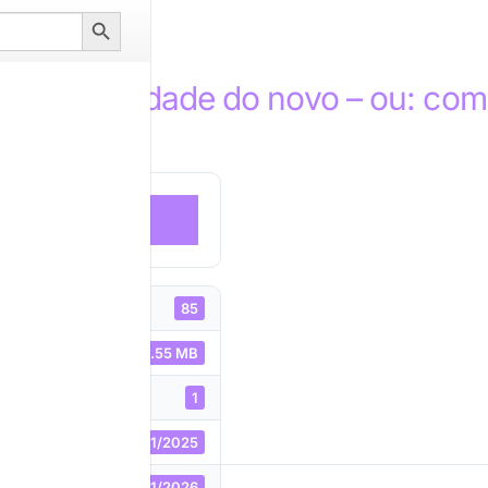
Search
Button
 a possibilidade do novo – ou: co
DOWNLOAD
85
uivo
18.55 MB
1
19/11/2025
ão
06/01/2026