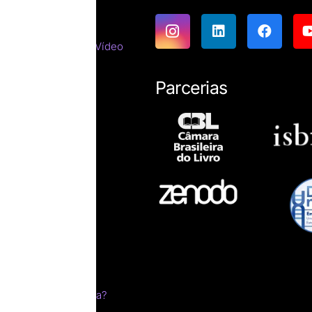
emáticas
tes do Cinema e do Vídeo
tirracista
ara estrangeiros
Parcerias
ssicas
resumos
íficas
ro impresso?
esumo
ica
s
m sonho
livro
 edital pela Letraria?