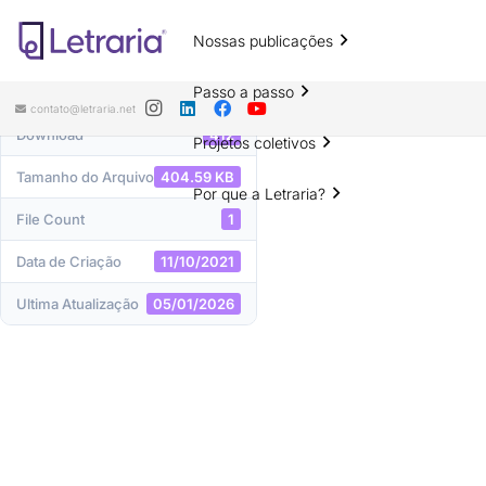
Nossas publicações
DOWNLOAD
Passo a passo
contato@letraria.net
Download
412
Projetos coletivos
Tamanho do Arquivo
404.59 KB
Por que a Letraria?
File Count
1
Data de Criação
11/10/2021
Ultima Atualização
05/01/2026