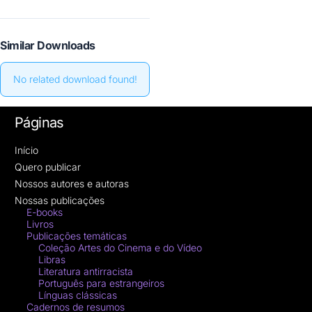
Similar Downloads
No related download found!
Páginas
Início
Quero publicar
Nossos autores e autoras
Nossas publicações
E-books
Livros
Publicações temáticas
Coleção Artes do Cinema e do Vídeo
Libras
Literatura antirracista
Português para estrangeiros
Línguas clássicas
Cadernos de resumos