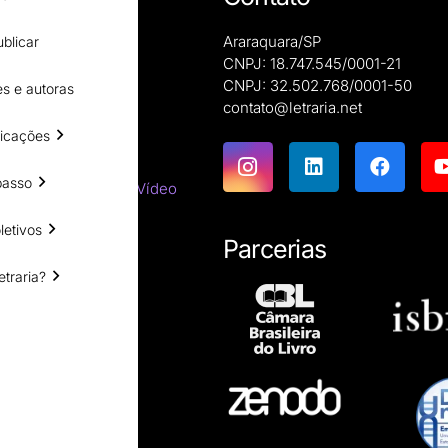
Araraquara/SP
blicar
CNPJ: 18.747.545/0001-21
CNPJ: 32.502.768/0001-50
s e autoras
e autoras
contato@letraria.net
ões
icações
emáticas
passo
tes do Cinema e do Vídeo
tirracista
letivos
ara estrangeiros
Parcerias
ssicas
etraria?
resumos
íficas
ro impresso?
esumo