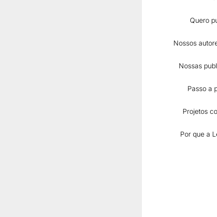
Início
Quero pu
Quero publicar
Nossos autore
Nossos autores 
Nossas publicaç
E-books
Nossas publ
Livros
Publicações t
Passo a 
Coleção Ar
Libras
Literatura an
Projetos co
Português p
Línguas clá
Por que a L
Cadernos de 
Revistas cient
Blog Letrando
Cursos
Passo a passo
E-book
Livro
E-book ou liv
Livro ilustrado
Caderno de r