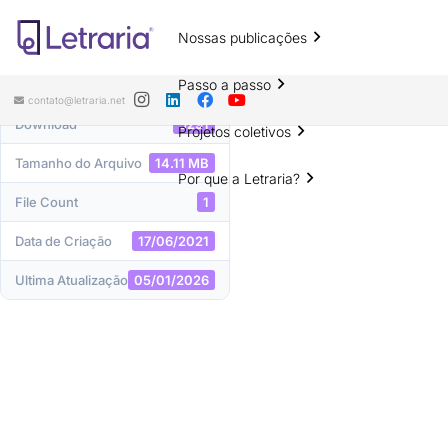
Nossas publicações
DOWNLOAD
Passo a passo
contato@letraria.net
Download
5291
Projetos coletivos
Tamanho do Arquivo
14.11 MB
Por que a Letraria?
File Count
1
Data de Criação
17/06/2021
Ultima Atualização
05/01/2026