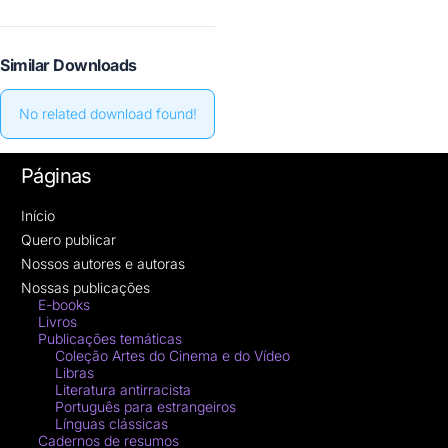
Similar Downloads
No related download found!
Páginas
Início
Quero publicar
Nossos autores e autoras
Nossas publicações
E-books
Livros
Publicações temáticas
Coleção Artes do Cinema e do Vídeo
Libras
Literatura antirracista
Português para estrangeiros
Línguas clássicas
Cadernos de resumos