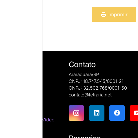
imprimir
Contato
Araraquara/SP
CNPJ: 18.747.545/0001-21
CNPJ: 32.502.768/0001-50
e autoras
contato@letraria.net
ões
emáticas
tes do Cinema e do Vídeo
tirracista
ara estrangeiros