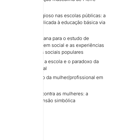
iário e o ensino religioso nas escolas públicas: a
cidade à brasileira aplicada à educação básica via
9
ordagem bourdieusiana para o estudo de
: relações entre a origem social e as experiências
s de estratificações sociais populares
bourdiesianas sobre a escola e o paradoxo da
xcludente educacional
profissional: um relato da mulher/profissional em
o masculino
oméstica e familiar contra as mulheres: a
masculina e a dimensão simbólica