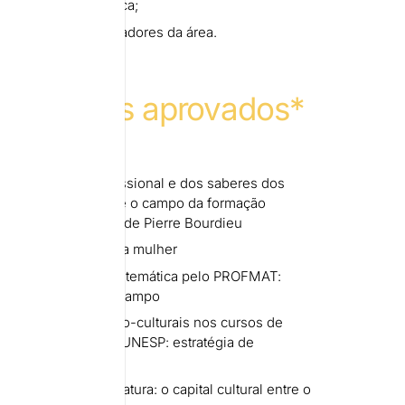
 a produção acadêmica;
trabalho de pesquisadores da área.
do: textos aprovados*
ética
ição do
habitus
profissional e dos saberes dos
s: uma análise sobre o campo da formação
luz das concepções de Pierre Bourdieu
o social do corpo da mulher
 do professor de matemática pelo PROFMAT:
 e recrutamento no campo
acadêmico-científico-culturais nos cursos de
a em matemática da UNESP: estratégia de
 de um habitus
o conceito de) literatura: o capital cultural entre o