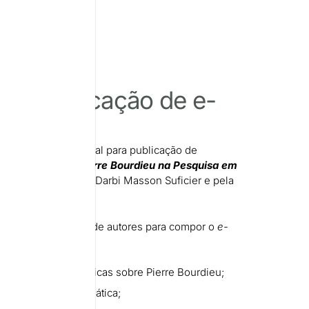
para publicação de e-
a torna público o edital para publicação de
ook
Leituras de Pierre Bourdieu na Pesquisa em
izado pelo Prof. Dr. Darbi Masson Suficier e pela
 Regina Muzzeti.
 selecionar 15 textos de autores para compor o
e-
tivo de:
 discussões científicas sobre Pierre Bourdieu;
 acessível essa temática;