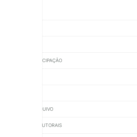
NSCRIÇÕES
ULGAMENTO
ONDIÇÕES DE PARTICIPAÇÃO
RAZOS
IVULGAÇÃO
OSPEDAGEM DO ARQUIVO
BN E DOS DIREITOS AUTORAIS