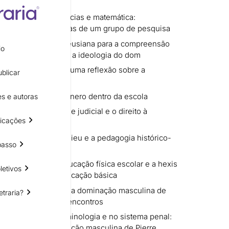
 ensino
a educação em ciências e matemática:
s empíricas e teóricas de um grupo de pesquisa
ões da teoria bourdieusiana para a compreensão
io
aldades escolares e a ideologia do dom
de social e gênero: uma reflexão sobre a
blicar
imbólica
 as questões de gênero dentro da escola
s e autoras
tre poderes: controle judicial e o direito à
icações
o campo do poder
de habitus de bourdieu e a pedagogia histórico-
passo
s conteúdos da educação física escolar e a hexis
letivos
e professores da educação básica
 macho de saffioti e a dominação masculina de
etraria?
aproximações e desencontros
s feministas na criminologia e no sistema penal:
o a partir da dominação masculina de Pierre