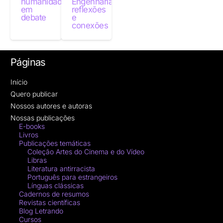
humanidades
Engenharia:
em
reflexões
debate
e
conexões
Páginas
Início
Quero publicar
Nossos autores e autoras
Nossas publicações
E-books
Livros
Publicações temáticas
Coleção Artes do Cinema e do Vídeo
Libras
Literatura antirracista
Português para estrangeiros
Línguas clássicas
Cadernos de resumos
Revistas científicas
Blog Letrando
Cursos