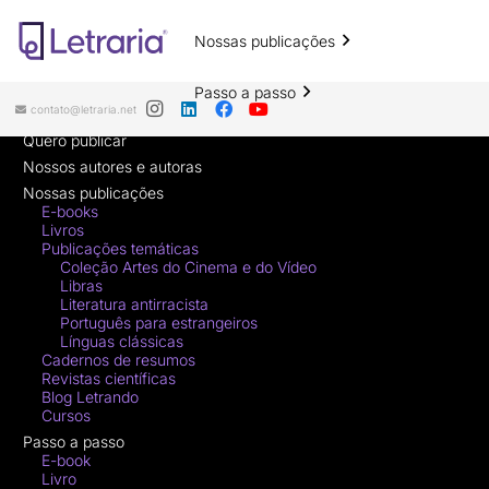
Nossas publicações
Páginas
Passo a passo
contato@letraria.net
Início
Quero publicar
Projetos coletivos
Nossos autores e autoras
Nossas publicações
Por que a Letraria?
E-books
Livros
Publicações temáticas
Coleção Artes do Cinema e do Vídeo
Libras
Literatura antirracista
Português para estrangeiros
Línguas clássicas
Cadernos de resumos
Revistas científicas
Blog Letrando
Cursos
Passo a passo
E-book
Livro