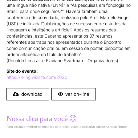
uma língua não nativa (LNN)” e “As pesquisas em fonologia no
Brasil: para onde seguimos?”. Haverá também uma
conferência de convidado, realizada pelo Prof. Marcelo Finger
(USP) e intitulada’Colaborações de sucesso entre estudos da
linguagem e inteligência artificial’. Após os resumos das
conferências, este Caderno apresenta os 37 resumos
referentes aos trabalhos apresentados durante o Encontro
como comunicação oral ou em sessão de pôster, dispostos em
ordem alfabética do título do trabalho”.
(Ronaldo Lima Jr. e Flaviane Svartman – Organizadores)
Site do evento:
https://ieling.wixsite.com/2020
download
ver on-line
Nossa dica para você 😉
Para visualizar melhor os recursos do e-book, utilize o aplicativo Adobe Acrobat Reader