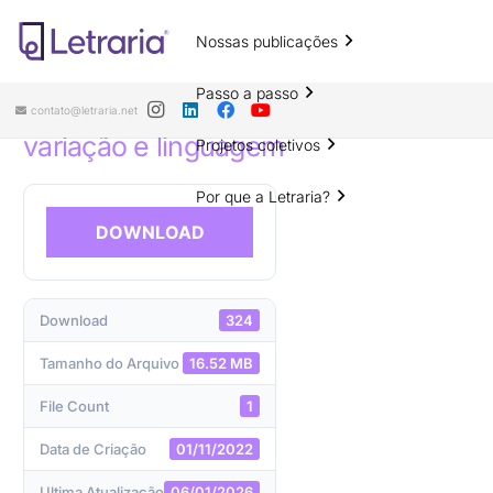
Nossas publicações
Anais do V Congresso Internacional
de Letras – A carnavalização na
Passo a passo
língua e na literatura: diversidade,
contato@letraria.net
variação e linguagem
Projetos coletivos
Por que a Letraria?
DOWNLOAD
Download
324
Tamanho do Arquivo
16.52 MB
File Count
1
Data de Criação
01/11/2022
Ultima Atualização
06/01/2026