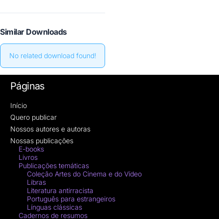
Similar Downloads
No related download found!
Páginas
Início
Quero publicar
Nossos autores e autoras
Nossas publicações
E-books
Livros
Publicações temáticas
Coleção Artes do Cinema e do Vídeo
Libras
Literatura antirracista
Português para estrangeiros
Línguas clássicas
Cadernos de resumos