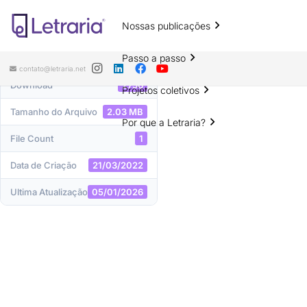
Nossas publicações
DOWNLOAD
Passo a passo
contato@letraria.net
Download
2756
Projetos coletivos
Tamanho do Arquivo
2.03 MB
Por que a Letraria?
File Count
1
Data de Criação
21/03/2022
Ultima Atualização
05/01/2026