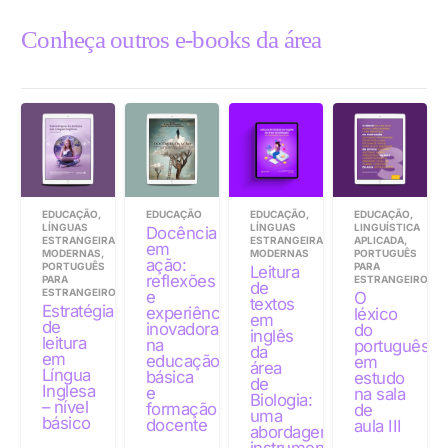
Conheça outros e-books da área
EDUCAÇÃO
,
EDUCAÇÃO
EDUCAÇÃO
,
EDUCAÇÃO
,
LÍNGUAS
LÍNGUAS
LINGUÍSTICA
Docência
ESTRANGEIRAS
ESTRANGEIRAS
APLICADA
,
em
MODERNAS
,
MODERNAS
PORTUGUÊS
ação:
PORTUGUÊS
PARA
Leitura
reflexões
PARA
ESTRANGEIROS
de
ESTRANGEIROS
e
O
textos
Estratégias
experiências
léxico
em
de
inovadoras
do
inglês
leitura
na
português
da
em
educação
em
área
Língua
básica
estudo
de
Inglesa
e
na sala
Biologia:
– nível
formação
de
uma
básico
docente
aula III
abordagem
instrumental