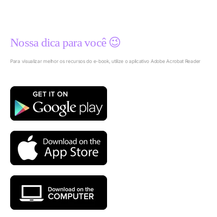
Nossa dica para você 😉
Para visualizar melhor os recursos do e-book, utilize o aplicativo Adobe Acrobat Reader