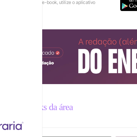
lhor os recursos do e-book, utilize o aplicativo
eader
utros e-books da área