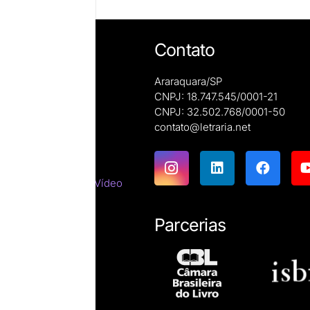
Contato
Araraquara/SP
CNPJ: 18.747.545/0001-21
CNPJ: 32.502.768/0001-50
e autoras
contato@letraria.net
ões
emáticas
tes do Cinema e do Vídeo
tirracista
ara estrangeiros
Parcerias
ssicas
resumos
íficas