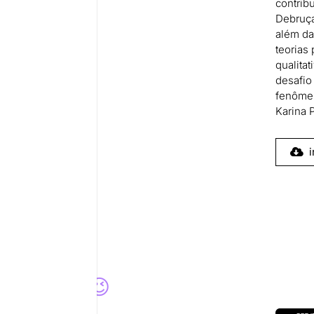
contrib
Debruça
além da
teorias
qualita
desafio
fenôme
Karina 
he 💡
i
a para você 😉