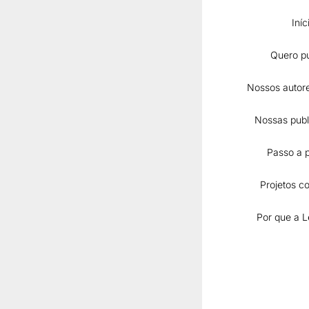
Iníc
Quero pu
Nossos autore
Nossas publ
Passo a 
LINGUÍSTICA
Projetos co
O Interacioni
Sociodiscursi
reflexões sob
Por que a L
em contínua c
uma práxis e