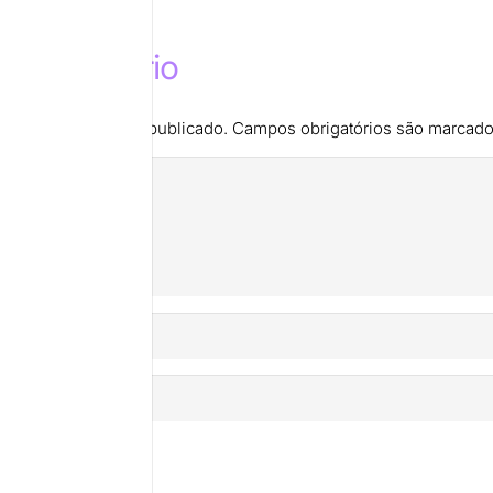
m comentário
de e-mail não será publicado.
Campos obrigatórios são marcad
mentário