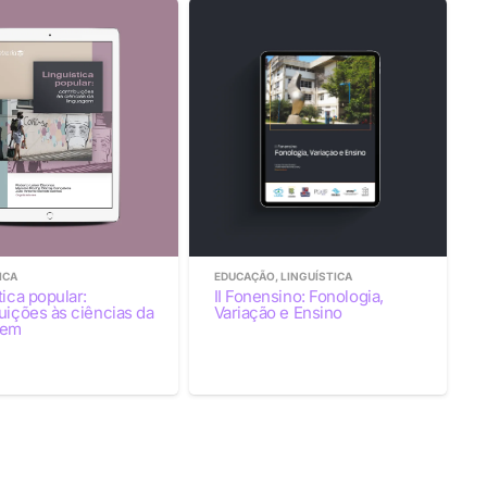
ICA
EDUCAÇÃO
,
LINGUÍSTICA
tica popular:
II Fonensino: Fonologia,
uições às ciências da
Variação e Ensino
gem