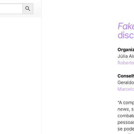
Search
Button
Fak
disc
Organi
Júlia A
Roberto
Conselh
Geraldo
Marcelo
“A comp
news
, 
combata
pessoas
se pode