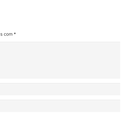
os com
*