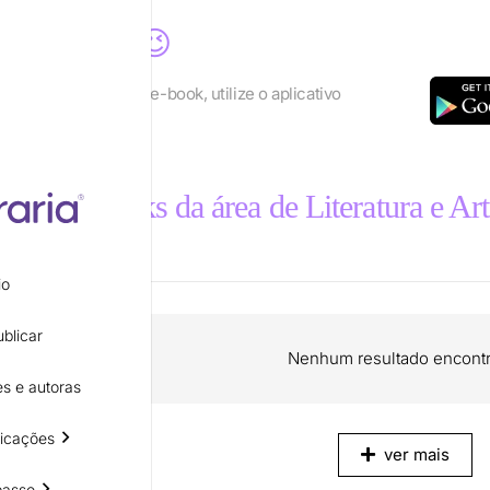
a para você 😉
lhor os recursos do e-book, utilize o aplicativo
eader
tros e-books da área de Literatura e Ar
io
blicar
Nenhum resultado encontr
s e autoras
icações
ver mais
passo