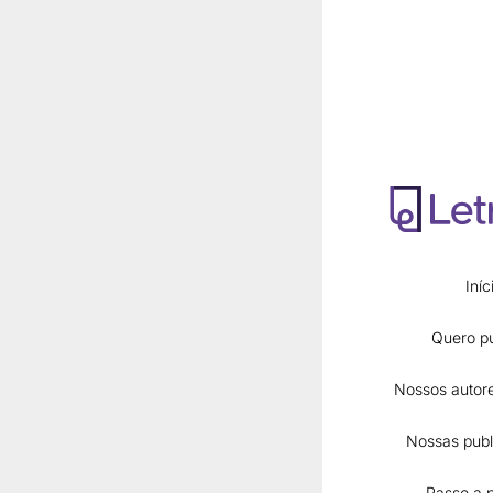
Nossa dic
Para visualizar me
Adobe Acrobat R
Conheça ou
Iníc
Quero pu
Nossos autore
Nossas publ
Passo a 