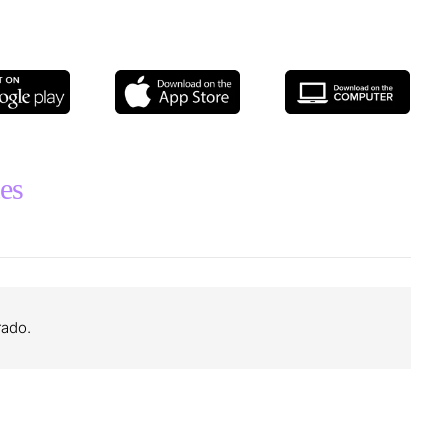
tes
ado.