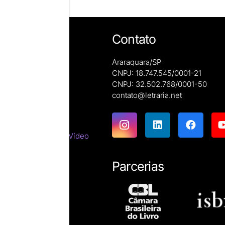
Contato
Araraquara/SP
CNPJ: 18.747.545/0001-21
CNPJ: 32.502.768/0001-50
e autoras
contato@letraria.net
ões
emáticas
tes do Cinema e do Vídeo
tirracista
ara estrangeiros
Parcerias
ssicas
resumos
íficas