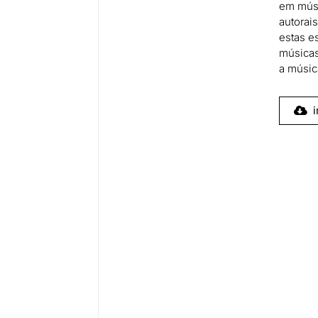
em músi
autorai
estas es
músicas 
a músic
i
he 💡