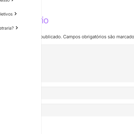
letivos
m comentário
etraria?
de e-mail não será publicado.
Campos obrigatórios são marcad
mentário