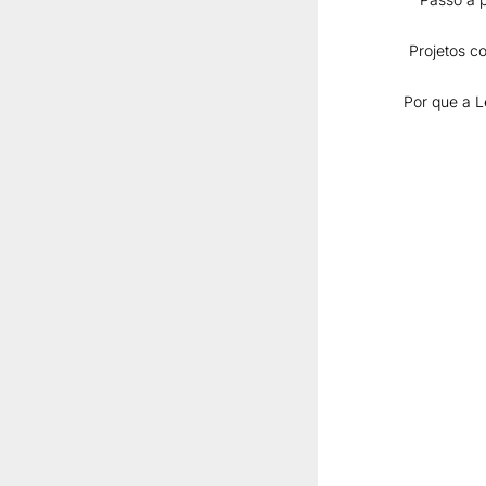
Projetos co
Deixe u
Por que a L
O seu endereço 
Publicar co