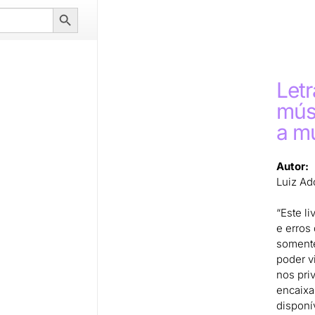
Search
Button
Letr
músi
a m
Autor:
Luiz Ad
“Este li
e erros
somente
poder v
nos pri
encaixar
disponí