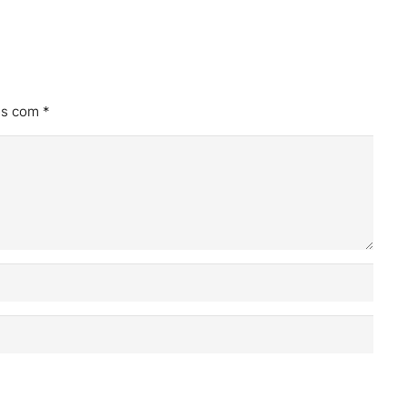
os com
*