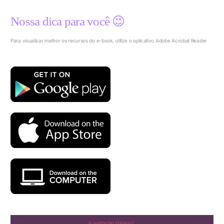
Nossa dica para você 😉
Para visualizar melhor os recursos do e-book, utilize o aplicativo Adobe Acrobat Reader