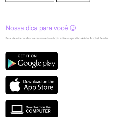
Nossa dica para você 😉
Para visualizar melhor os recursos do e-book, utilize o aplicativo Adobe Acrobat Reader