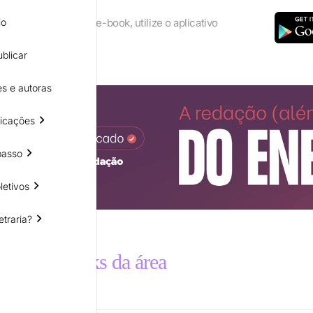
lhor os recursos do e-book, utilize o aplicativo
io
eader
blicar
s e autoras
icações
passo
letivos
etraria?
utros e-books da área