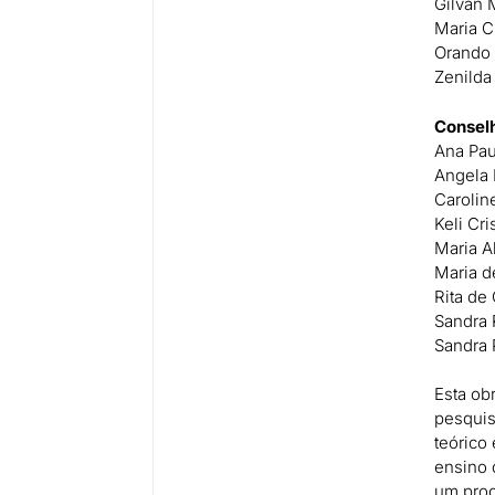
Gilvan 
Maria C
Orando 
Zenilda
Conselh
Ana Pau
Angela 
he 💡
Carolin
Keli Cr
Maria A
Maria d
Rita de
Sandra 
Sandra 
Esta ob
pesquis
teórico 
ensino 
um proc