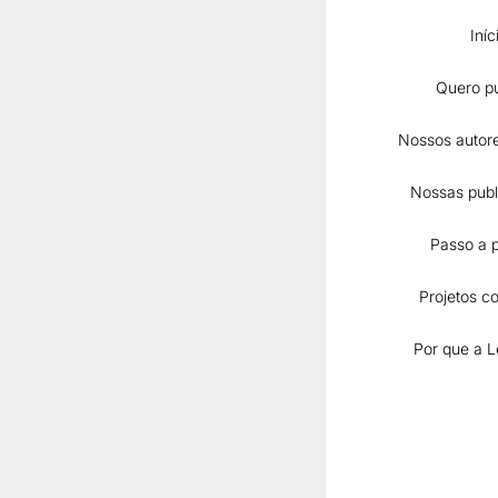
Para visualizar me
Iníc
Adobe Acrobat R
Quero pu
Nossos autore
Nossas publ
Passo a 
Projetos co
Por que a L
Conheça o