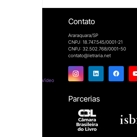
Contato
Araraquara/SP
CNPJ: 18.747.545/0001-21
CNPJ: 32.502.768/0001-50
e autoras
contato@letraria.net
ões
emáticas
tes do Cinema e do Vídeo
tirracista
ara estrangeiros
Parcerias
ssicas
resumos
íficas