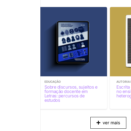
AS
EDUCAÇÃO
AUTORIA 
ODERNAS
,
Sobre discursos, sujeitos e
Escrita
 ESTRANGEIROS
formação docente em
no ensi
 leitura em
Letras: percursos de
hetero
 – nível básico
estudos
ver mais