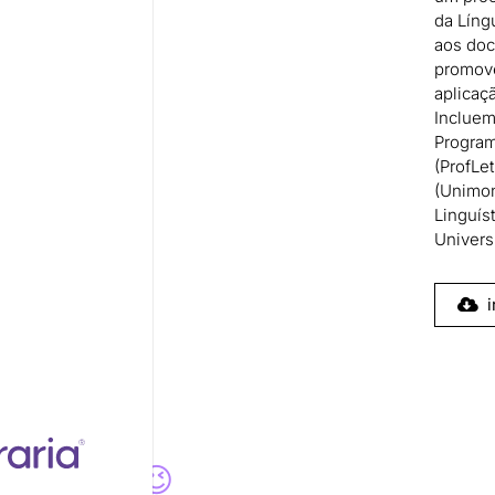
da Líng
aos doc
promove
aplicaçã
Incluem
Program
(ProfLe
(Unimon
Linguís
Univers
i
a para você 😉