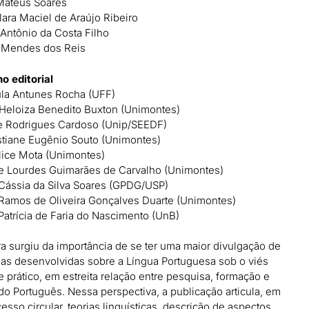
Mateus Soares
lara Maciel de Araújo Ribeiro
Antônio da Costa Filho
 Mendes dos Reis
o editorial
la Antunes Rocha (UFF)
Heloiza Benedito Buxton (Unimontes)
e Rodrigues Cardoso (Unip/SEEDF)
istiane Eugênio Souto (Unimontes)
lice Mota (Unimontes)
e Lourdes Guimarães de Carvalho (Unimontes)
 Cássia da Silva Soares (GPDG/USP)
Ramos de Oliveira Gonçalves Duarte (Unimontes)
Patrícia de Faria do Nascimento (UnB)
ra surgiu da importância de se ter uma maior divulgação de
as desenvolvidas sobre a Língua Portuguesa sob o viés
e prático, em estreita relação entre pesquisa, formação e
do Português. Nessa perspectiva, a publicação articula, em
esso circular, teorias linguísticas, descrição de aspectos