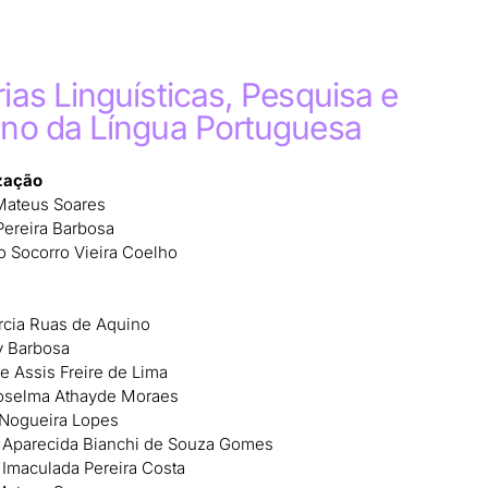
ias Linguísticas, Pesquisa e
ino da Língua Portuguesa
zação
Mateus Soares
 Pereira Barbosa
o Socorro Vieira Coelho
cia Ruas de Aquino
y Barbosa
e Assis Freire de Lima
oselma Athayde Moraes
 Nogueira Lopes
a Aparecida Bianchi de Souza Gomes
 Imaculada Pereira Costa