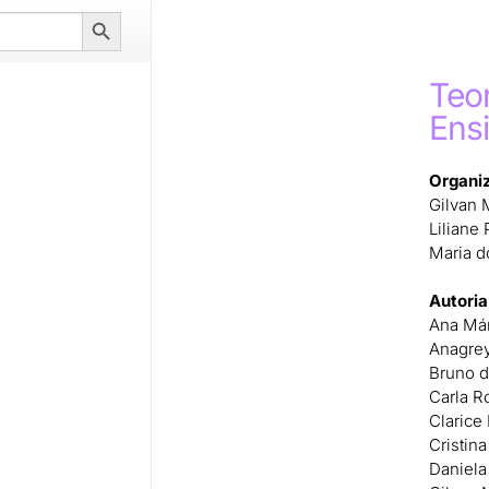
Search
Button
Teor
Ens
Organi
Gilvan 
Liliane
Maria d
Autoria
Ana Már
Anagre
Bruno d
Carla R
Clarice
Cristin
Daniela