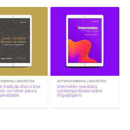
FEMININA
,
LINGUÍSTICA
AUTORIA FEMININA
,
LINGUÍSTICA
 e tradição discursiva
Internetês: questões
no: um olhar para a
contemporâneas sobre
geneidade
língu@(gem)