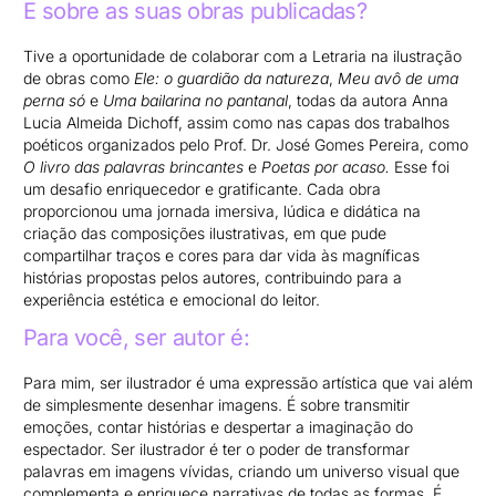
E sobre as suas obras publicadas?
Tive a oportunidade de colaborar com a Letraria na ilustração
de obras como
Ele: o guardião da natureza
,
Meu avô de uma
perna só
e
Uma bailarina no pantanal
, todas da autora Anna
Lucia Almeida Dichoff, assim como nas capas dos trabalhos
poéticos organizados pelo Prof. Dr. José Gomes Pereira, como
O livro das palavras brincantes
e
Poetas por acaso.
Esse foi
um desafio enriquecedor e gratificante. Cada obra
proporcionou uma jornada imersiva, lúdica e didática na
criação das composições ilustrativas, em que pude
compartilhar traços e cores para dar vida às magníficas
histórias propostas pelos autores, contribuindo para a
experiência estética e emocional do leitor.
Para você, ser autor é:
Para mim, ser ilustrador é uma expressão artística que vai além
de simplesmente desenhar imagens. É sobre transmitir
emoções, contar histórias e despertar a imaginação do
espectador. Ser ilustrador é ter o poder de transformar
palavras em imagens vívidas, criando um universo visual que
complementa e enriquece narrativas de todas as formas. É