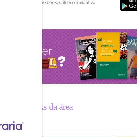
lhor os recursos do e-book, utilize o aplicativo
eader
utros e-books da área