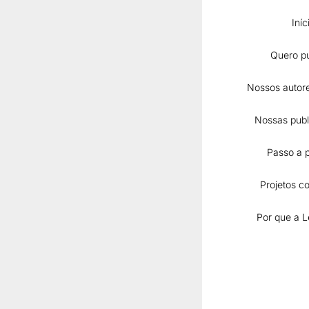
Iníc
Quero pu
Nossos autore
Nossas publ
Passo a 
SAÚDE
Projetos co
Luz no autismo
saúde e espe
Por que a L