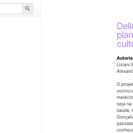
Search
Button
Del
plan
cul
Autoria
Lisiani 
Alexand
O proje
sociocul
medicin
seja na
saúde. 
Gonçalv
passado
conheci