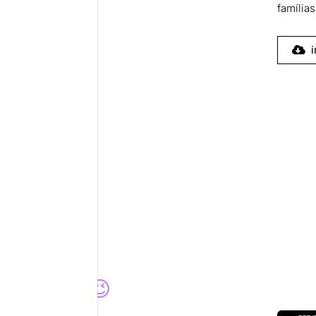
família
i
he 💡
a para você 😉