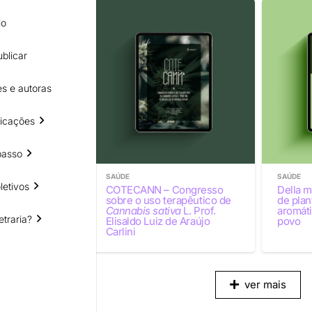
io
blicar
s e autoras
icações
passo
SAÚDE
SAÚDE
letivos
: ciência,
COTECANN – Congresso
Della m
rança
sobre o uso terapêutico de
de plan
Cannabis sativa
L. Prof.
aromáti
etraria?
Elisaldo Luiz de Araújo
povo
Carlini
ver mais