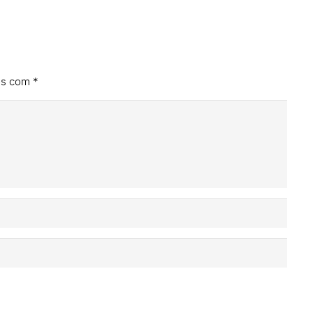
os com
*