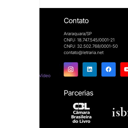
Contato
Araraquara/SP
CNPJ: 18.747.545/0001-21
CNPJ: 32.502.768/0001-50
e autoras
contato@letraria.net
ões
emáticas
tes do Cinema e do Vídeo
tirracista
ara estrangeiros
Parcerias
ssicas
resumos
íficas