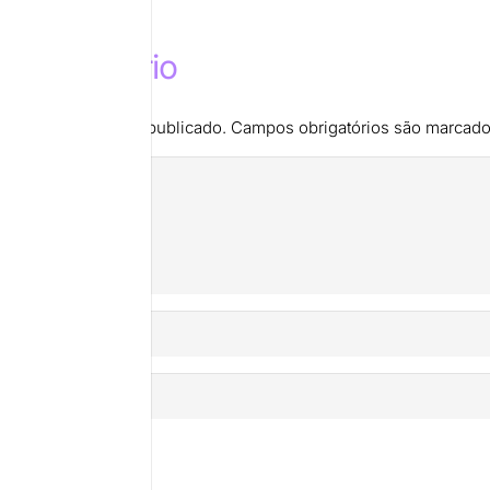
m comentário
de e-mail não será publicado.
Campos obrigatórios são marcad
mentário