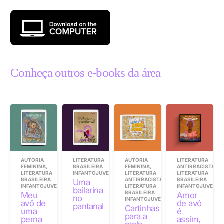
Conheça outros e-books da área
AUTORIA
LITERATURA
AUTORIA
LITERATURA
FEMININA
,
BRASILEIRA
FEMININA
,
ANTIRRACISTA
,
LITERATURA
INFANTOJUVENIL
LITERATURA
LITERATURA
BRASILEIRA
ANTIRRACISTA
,
BRASILEIRA
Uma
INFANTOJUVENIL
LITERATURA
INFANTOJUVENIL
bailarina
BRASILEIRA
Meu
Amor
no
INFANTOJUVENIL
avô de
de avó
pantanal
Cartinhas
uma
é
para a
perna
assim,