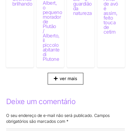
Albert,
brilhando
guardião
de avó
o
da
é
pequeno
natureza
assim,
morador
feito
de
touca
Plutão
de
/
cetim
Alberto,
il
piccolo
abitante
di
Plutone
ver mais
Deixe um comentário
O seu endereço de e-mail não será publicado.
Campos
obrigatórios são marcados com
*