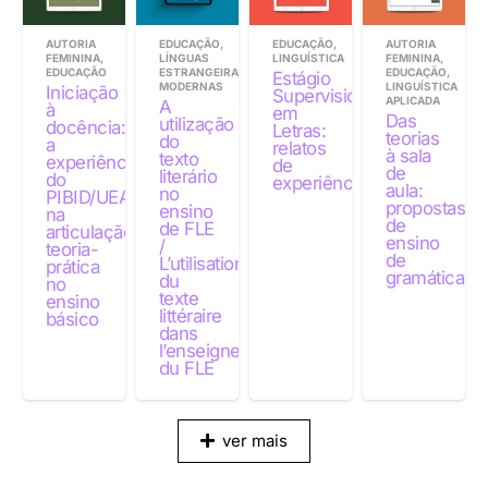
AUTORIA
EDUCAÇÃO
,
EDUCAÇÃO
,
AUTORIA
FEMININA
,
LÍNGUAS
LINGUÍSTICA
FEMININA
,
EDUCAÇÃO
ESTRANGEIRAS
EDUCAÇÃO
,
Estágio
MODERNAS
LINGUÍSTICA
Iniciação
Supervisionado
APLICADA
A
à
em
Das
utilização
docência:
Letras:
teorias
do
a
relatos
à sala
texto
experiência
de
de
literário
do
experiência
aula:
no
PIBID/UEA
propostas
ensino
na
de
de FLE
articulação
ensino
/
teoria-
de
L’utilisation
prática
gramática
du
no
texte
ensino
littéraire
básico
dans
l’enseignement
du FLE
ver mais