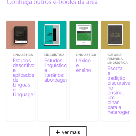
Conheça outros e-books da área
LINGUÍSTICA
LINGUÍSTICA
LINGUÍSTICA
AUTORIA
FEMININA
,
Estudos
Estudos
Léxico
LINGUÍSTICA
descritivos
linguísticos
e
Escrita
e
e
ensino
e
aplicados
literários:
tradição
de
abordagens
discursiva
Línguas
no
e
ensino:
Linguagens
um
olhar
para a
heterogenei
ver mais