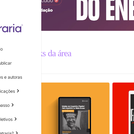
io
utros e-books da área
blicar
s e autoras
icações
passo
letivos
etraria?