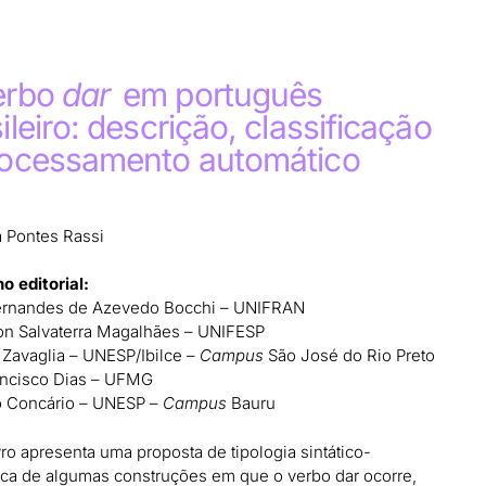
erbo
dar
em português
ileiro: descrição, classificação
rocessamento automático
 Pontes Rassi
o editorial:
ernandes de Azevedo Bocchi – UNIFRAN
n Salvaterra Magalhães – UNIFESP
 Zavaglia – UNESP/Ibilce –
Campus
São José do Rio Preto
ancisco Dias – UFMG
o Concário – UNESP –
Campus
Bauru
vro apresenta uma proposta de tipologia sintático-
ca de algumas construções em que o verbo dar ocorre,