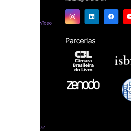
ões
emáticas
tes do Cinema e do Vídeo
tirracista
ara estrangeiros
Parcerias
ssicas
resumos
íficas
ro impresso?
esumo
ica
s
m sonho
livro
 edital pela Letraria?