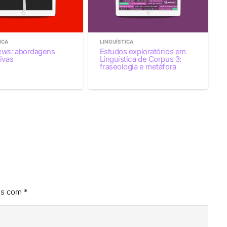
ICA
LINGUÍSTICA
ews:
abordagens
Estudos exploratórios em
ivas
Linguística de Corpus 3:
fraseologia e metáfora
os com
*