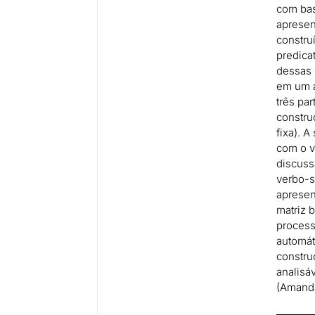
com bas
apresen
constru
predica
dessas 
em um a
três par
constru
he 💡
fixa). 
com o v
discuss
verbo-s
apresen
matriz b
process
automát
constru
analisáv
(Amanda