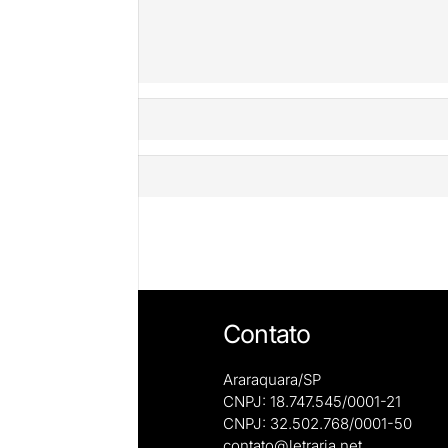
mentário
Contato
Araraquara/SP
CNPJ: 18.747.545/0001-21
CNPJ: 32.502.768/0001-50
e autoras
contato@letraria.net