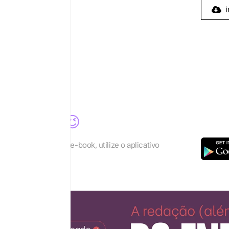
i
a para você 😉
lhor os recursos do e-book, utilize o aplicativo
eader