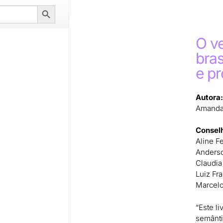
Search
Button
O v
bras
e p
Autora:
Amanda
Conselh
Aline F
Anderso
Claudia
Luiz Fr
Marcel
“Este li
semânti