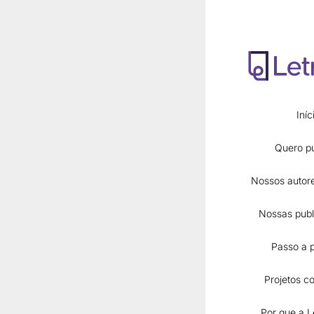
Iníc
Conheça o
Quero pu
Nossos autore
Nossas publ
Passo a 
Projetos co
Por que a L