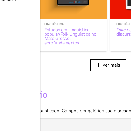
LINGUÍSTICA
LINGUÍST
primeira pessoa
Estudos em Linguística
Fake n
 olhar
popular/Folk Linguistics no
discurs
lista
Mato Grosso:
aprofundamentos
ver mais
m comentário
de e-mail não será publicado.
Campos obrigatórios são marcad