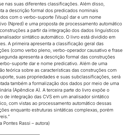
e nas suas diferentes classificações. Além disso,
ta a descrição formal dos predicados nominais
ídos com o verbo-suporte (Vsup) dar e um nome
tivo (Npred) e uma proposta de processamento automático
construções a partir da integração dos dados linguísticos
nalisador sintático automático. O livro está dividido em
tes. A primeira apresenta a classificação geral das
ções (como verbo pleno, verbo-operador causativo e frase
A segunda apresenta a descrição formal das construções
erbo-suporte dar e nome predicativo. Além de uma
ão teórica sobre as características das construções com
uporte, suas propriedades e suas subclassificações, será
tada também a formalização dos dados por meio de uma
inária (Apêndice A). A terceira parte do livro expõe o
o de integração das CVS em um analisador sintático
ico, com vistas ao processamento automático dessas
ções enquanto estruturas sintáticas complexas, porém
eis.”
 Pontes Rassi – autora)