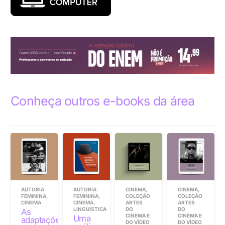
Conheça outros e-books da área
AUTORIA
AUTORIA
CINEMA
,
CINEMA
,
FEMININA
,
FEMININA
,
COLEÇÃO
COLEÇÃO
CINEMA
CINEMA
,
ARTES
ARTES
LINGUÍSTICA
DO
DO
As
CINEMA E
CINEMA E
Uma
adaptações
DO VÍDEO
DO VÍDEO