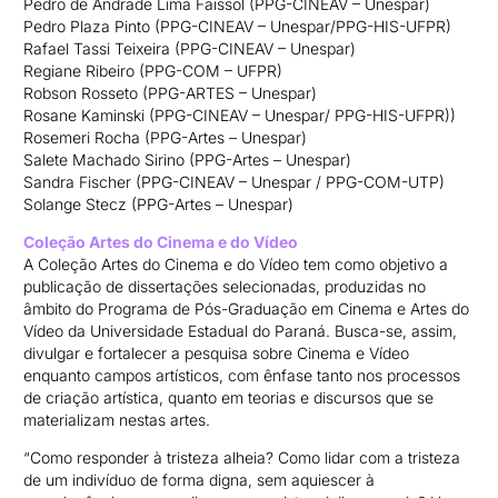
Pedro de Andrade Lima Faissol (PPG-CINEAV – Unespar)
Pedro Plaza Pinto (PPG-CINEAV – Unespar/PPG-HIS-UFPR)
Rafael Tassi Teixeira (PPG-CINEAV – Unespar)
Regiane Ribeiro (PPG-COM – UFPR)
Robson Rosseto (PPG-ARTES – Unespar)
Rosane Kaminski (PPG-CINEAV – Unespar/ PPG-HIS-UFPR))
Rosemeri Rocha (PPG-Artes – Unespar)
Salete Machado Sirino (PPG-Artes – Unespar)
Sandra Fischer (PPG-CINEAV – Unespar / PPG-COM-UTP)
Solange Stecz (PPG-Artes – Unespar)
Coleção Artes do Cinema e do Vídeo
A Coleção Artes do Cinema e do Vídeo tem como objetivo a
publicação de dissertações selecionadas, produzidas no
âmbito do Programa de Pós-Graduação em Cinema e Artes do
Vídeo da Universidade Estadual do Paraná. Busca-se, assim,
divulgar e fortalecer a pesquisa sobre Cinema e Vídeo
enquanto campos artísticos, com ênfase tanto nos processos
de criação artística, quanto em teorias e discursos que se
materializam nestas artes.
“Como responder à tristeza alheia? Como lidar com a tristeza
de um indivíduo de forma digna, sem aquiescer à