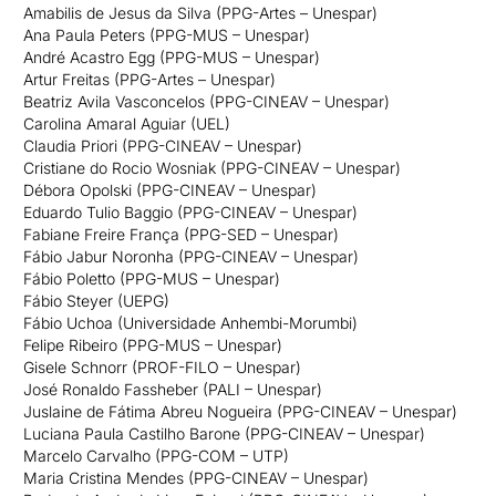
Amabilis de Jesus da Silva (PPG-Artes – Unespar)
Ana Paula Peters (PPG-MUS – Unespar)
André Acastro Egg (PPG-MUS – Unespar)
Artur Freitas (PPG-Artes – Unespar)
Beatriz Avila Vasconcelos (PPG-CINEAV – Unespar)
Carolina Amaral Aguiar (UEL)
Claudia Priori (PPG-CINEAV – Unespar)
Cristiane do Rocio Wosniak (PPG-CINEAV – Unespar)
Débora Opolski (PPG-CINEAV – Unespar)
Eduardo Tulio Baggio (PPG-CINEAV – Unespar)
Fabiane Freire França (PPG-SED – Unespar)
Fábio Jabur Noronha (PPG-CINEAV – Unespar)
Fábio Poletto (PPG-MUS – Unespar)
Fábio Steyer (UEPG)
Fábio Uchoa (Universidade Anhembi-Morumbi)
Felipe Ribeiro (PPG-MUS – Unespar)
Gisele Schnorr (PROF-FILO – Unespar)
José Ronaldo Fassheber (PALI – Unespar)
Juslaine de Fátima Abreu Nogueira (PPG-CINEAV – Unespar)
Luciana Paula Castilho Barone (PPG-CINEAV – Unespar)
Marcelo Carvalho (PPG-COM – UTP)
Maria Cristina Mendes (PPG-CINEAV – Unespar)