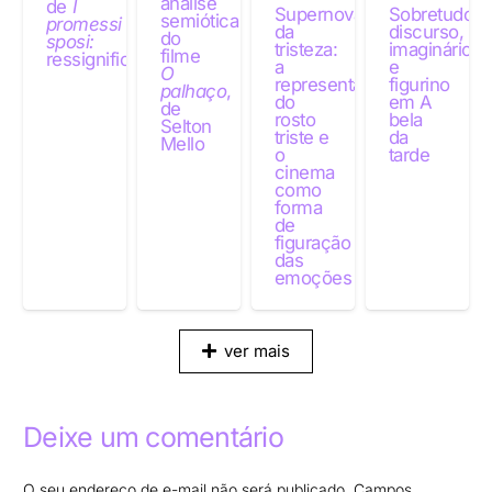
análise
de
I
Supernovas
Sobretudo:
semiótica
promessi
da
discurso,
do
sposi:
tristeza:
imaginário
filme
ressignificações
a
e
O
representação
figurino
palhaço
,
do
em A
de
rosto
bela
Selton
triste e
da
Mello
o
tarde
cinema
como
forma
de
figuração
das
emoções
ver mais
Deixe um comentário
O seu endereço de e-mail não será publicado.
Campos