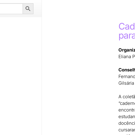
Search
Button
Cad
par
Organi
Eliana P
Conselh
Fernand
Gilsári
A colet
“cadern
encontr
estudan
docênci
cursara