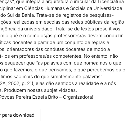
enças”, que integra a arquitetura curricular da Licenciatura
sciplinar em Ciências Humanas e Sociais da Universidade
 do Sul da Bahia. Trata-se de registros de pesquisas-
nções realizadas em escolas das redes públicas da região
ngência da universidade. Trata-se de textos prescritivos
am o quê e o como os/as professores/as devem conduzir
áticas docentes a partir de um conjunto de regras e
ios, orientadores das condutas docentes de modo a
uí-los em professoras/es competentes. No entanto, não
s esquecer que “as palavras com que nomeamos o que
o que fazemos, o que pensamos, o que percebemos ou o
timos são mais do que simplesmente palavras”
A, 2002, p. 21), elas dão sentidos à realidade e a nós
 Produzem nossas subjetividades.
Póvoas Pereira Estrela Brito – Organizadora)
r para download