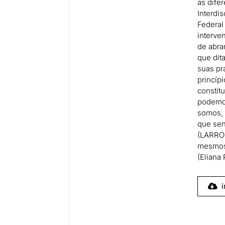
as difer
Interdi
Federal
interve
de abra
que dit
suas pr
princíp
he 💡
constit
podemo
somos, 
que sen
(LARROS
mesmos.
(Eliana 
i