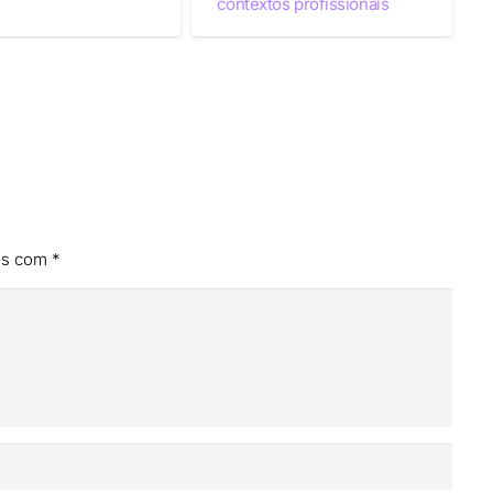
contextos profissionais
os com
*