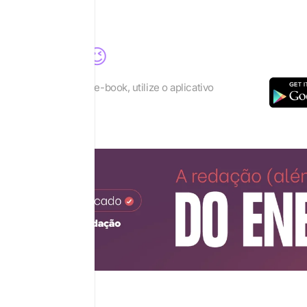
a para você 😉
lhor os recursos do e-book, utilize o aplicativo
eader