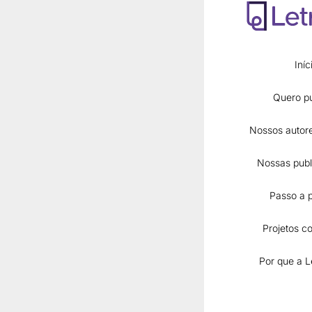
Conheça o
Iníc
Quero pu
Nossos autore
Nossas publ
Passo a 
Projetos co
Por que a L
EDUCAÇÃO
Leituras de P
na pesquisa 
Vol. 2