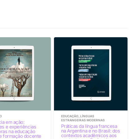
O
EDUCAÇÃO
,
LÍNGUAS
ESTRANGEIRAS MODERNAS
ia em ação:
Práticas da língua francesa
es e experiências
na Argentina e no Brasil: dos
oras na educação
contextos acadêmicos aos
 e formação docente