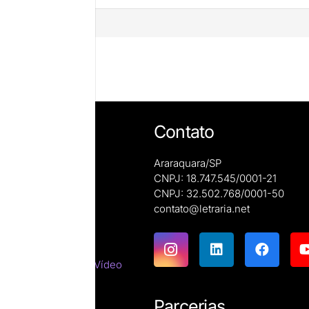
mentário
Contato
Araraquara/SP
CNPJ: 18.747.545/0001-21
CNPJ: 32.502.768/0001-50
e autoras
contato@letraria.net
ões
emáticas
tes do Cinema e do Vídeo
tirracista
ara estrangeiros
Parcerias