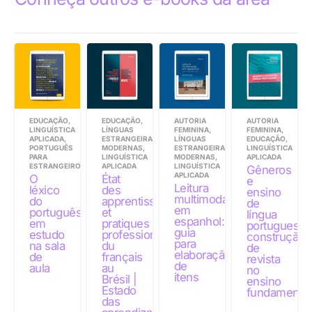
EDUCAÇÃO
,
EDUCAÇÃO
,
AUTORIA
AUTORIA
LINGUÍSTICA
LÍNGUAS
FEMININA
,
FEMININA
,
APLICADA
,
ESTRANGEIRAS
LÍNGUAS
EDUCAÇÃO
,
PORTUGUÊS
MODERNAS
,
ESTRANGEIRAS
LINGUÍSTICA
PARA
LINGUÍSTICA
MODERNAS
,
APLICADA
ESTRANGEIROS
APLICADA
LINGUÍSTICA
Gêneros
APLICADA
O
État
e
Leitura
léxico
des
ensino
multimodal
do
apprentissages
de
em
português
et
língua
espanhol:
em
pratiques
portuguesa:
guia
estudo
professionnelles
construção
para
na sala
du
de
elaboração
de
français
revista
de
aula
au
no
itens
Brésil |
ensino
Estado
fundamental
das