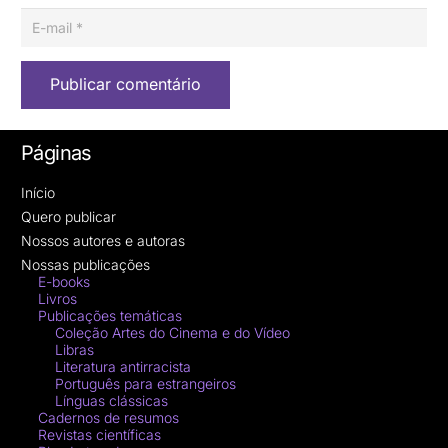
Publicar comentário
Páginas
Início
Quero publicar
Nossos autores e autoras
Nossas publicações
E-books
Livros
Publicações temáticas
Coleção Artes do Cinema e do Vídeo
Libras
Literatura antirracista
Português para estrangeiros
Línguas clássicas
Cadernos de resumos
Revistas científicas