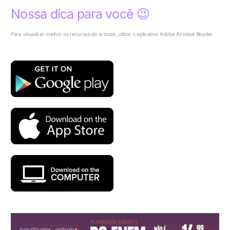
Nossa dica para você 😉
Para visualizar melhor os recursos do e-book, utilize o aplicativo Adobe Acrobat Reader