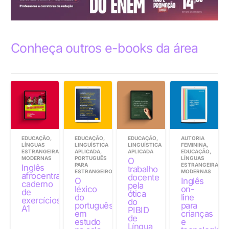
Conheça outros e-books da área
EDUCAÇÃO
,
EDUCAÇÃO
,
EDUCAÇÃO
,
AUTORIA
LÍNGUAS
LINGUÍSTICA
LINGUÍSTICA
FEMININA
,
ESTRANGEIRAS
APLICADA
,
APLICADA
EDUCAÇÃO
,
MODERNAS
PORTUGUÊS
LÍNGUAS
O
PARA
ESTRANGEIRAS
Inglês
trabalho
ESTRANGEIROS
MODERNAS
afrocentrado:
docente
O
Inglês
caderno
pela
léxico
on-
de
ótica
do
line
exercícios
do
português
para
A1
PIBID
em
crianças
de
estudo
e
Língua