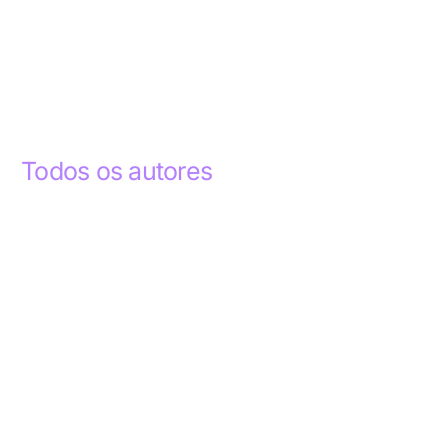
Todos os autores
Abdelhak Razky
1
Addyson Celestino
1
Ademar dos Santos Lima
1
Ademar Lima
1
Aderlande Pereira Ferraz
3
Adílio Junior de Souza
13
Alba Regiane dos Santos Ribeiro
1
Alceu João Gregory
1